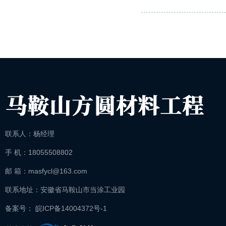
联系人：杨经理
手 机：18055508802
邮 箱：masfycl@163.com
联系地址：安徽省马鞍山市当涂工业园
备案号： 皖ICP备14004372号-1