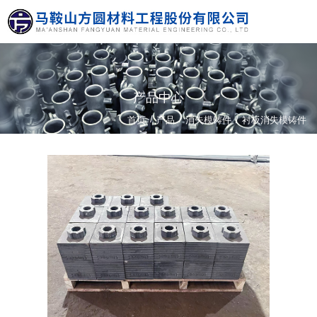
产品中心
/
/
首页
产品
消失模铸件
/
衬板消失模铸件