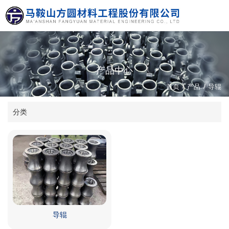
产品中心
/
首页
产品
/
导辊
分类
导辊